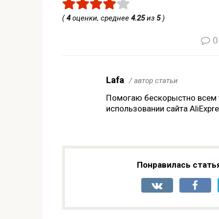
(
4
оценки, среднее
4.25
из
5
)
0
Lafa
/ автор статьи
Помогаю бескорыстно всем т
использовании сайта AliExpr
Понравилась стать