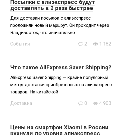
Посылки с алиэкспресс будут
доставлять в 2 раза быстрее
Для доставки посылок с алиэкспресс
проложили новый маршрут. Он проходит через
Владивосток, что значительно
События
2
1 182
Что такое AliExpress Saver Shipping?
AliExpress Saver Shipping — крайне популярный
метод доставки приобретенных на алиэкспресс
товаров. На китайской
Доставка
0
4 903
Цены на смартфон Xiaomi в России
рухнули до уровня алиэкспресс