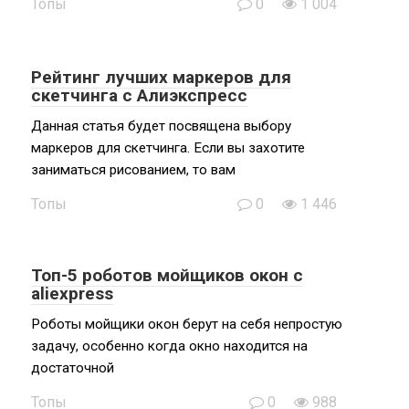
Топы
0
1 004
Рейтинг лучших маркеров для
скетчинга с Алиэкспресс
Данная статья будет посвящена выбору
маркеров для скетчинга. Если вы захотите
заниматься рисованием, то вам
Топы
0
1 446
Топ-5 роботов мойщиков окон с
aliexpress
Роботы мойщики окон берут на себя непростую
задачу, особенно когда окно находится на
достаточной
Топы
0
988