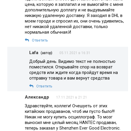
цена, которую я заплатил и не вымогайте с меня
дополнительную доплату и не выдувымайте
никакую удаленную доставку. Я заходил в DHL в
моем городе и спросил их, они очень удивились,
нет никакой удаленной доставки, только
нормальная обычная.И
Ответить
Lafa
(автор)
05.11.2021 в 16:31
Добрый день. Видимо текст не полностью
поместился. Открывайте спор на возврат
средств или ждите когда пройдут время на
отправку товара и вам вернут средства
Ответить
Александр
17.11.2021 в 21:21
Здравствуйте, коллеги! Очешуеть от этих
китайских продаванов, чтоб им пусто было!!!
Никак не могу купить осциллограф. То мозг
выносил мне целый месяц HANTEC продаван,
теперь заказал у Shenzhen Ever Good Electronic.