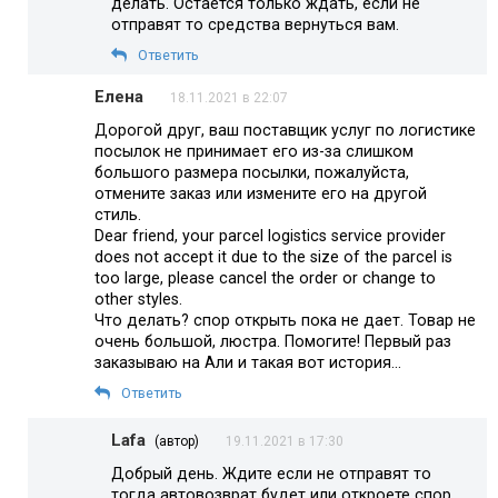
делать. Остается только ждать, если не
отправят то средства вернуться вам.
Ответить
Елена
18.11.2021 в 22:07
Дорогой друг, ваш поставщик услуг по логистике
посылок не принимает его из-за слишком
большого размера посылки, пожалуйста,
отмените заказ или измените его на другой
стиль.
Dear friend, your parcel logistics service provider
does not accept it due to the size of the parcel is
too large, please cancel the order or change to
other styles.
Что делать? спор открыть пока не дает. Товар не
очень большой, люстра. Помогите! Первый раз
заказываю на Али и такая вот история…
Ответить
Lafa
(автор)
19.11.2021 в 17:30
Добрый день. Ждите если не отправят то
тогда автовозврат будет или откроете спор