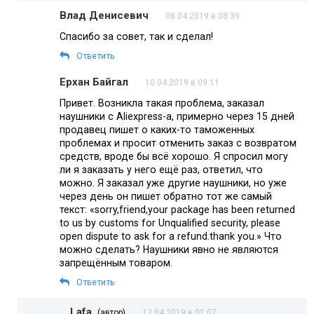
Влад Денисевич
08.04.2019 в 08:39
Спасибо за совет, так и сделал!
Ответить
Ерхан Байгал
10.04.2019 в 09:11
Привет. Возникла такая проблема, заказал
наушники с Aliexpress-а, примерно через 15 дней
продавец пишет о каких-то таможенных
проблемах и просит отменить заказ с возвратом
средств, вроде бы всё хорошо. Я спросил могу
ли я заказать у него ещё раз, ответил, что
можно. Я заказал уже другие наушники, но уже
через день он пишет обратно тот же самый
текст: «sorry,friend,your package has been returned
to us by customs for Unqualified security, please
open dispute to ask for a refund.thank you.» Что
можно сделать? Наушники явно не являются
запрещённым товаром.
Ответить
Lafa
(автор)
12.04.2019 в 01:07