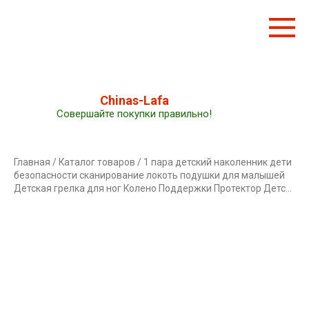
Перейти
к
контенту
Chinas-Lafa
Совершайте покупки правильно!
Главная
/
Каталог товаров
/ 1 пара детский наколенник дети
безопасности сканирование локоть подушки для малышей
Детская грелка для ног Колено Поддержки Протектор Детс…