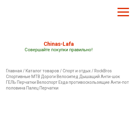
Перейти
к
контенту
Chinas-Lafa
Совершайте покупки правильно!
Главная
/
Каталог товаров
/
Спорт и отдых
/ RockBros
Спортивные MTB Дороги Велосипед Дышащий Анти-шок
ГЕЛЬ Перчатки Велоспорт Езда противоскользящие Анти-пот
половина Палец Перчатки