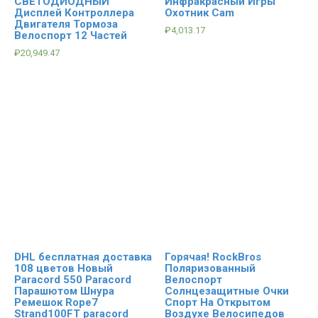
СВЕТОДИОДНЫЙ
Инфракрасный Игры
Дисплей Контроллера
Охотник Cam
Двигателя Тормоза
₽
4,013.17
Велоспорт 12 Частей
₽
20,949.47
DHL бесплатная доставка
Горячая! RockBros
108 цветов Новый
Поляризованный
Paracord 550 Paracord
Велоспорт
Парашютом Шнура
Солнцезащитные Очки
Ремешок Rope7
Спорт На Открытом
Strand100FT paracord
Воздухе Велосипедов