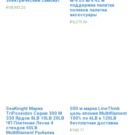
электрический самокат
м/4.05 м/4.42 м
поддержка палатка
₽
38,933.25
поляков палатка
аксессуары
₽
6,275.36
SeaKnight Марка
500 м марка LineThink
TriPoseidon Серии 300 М
цель япония Multifilament
330 Ярдов 8LB 10LB 20LB
100% пэ 6LB к 120LB
ЧП Плетеная Леска 4
бесплатная доставка
стендов 60LB
₽
543.71
Multifilament Рыбалка