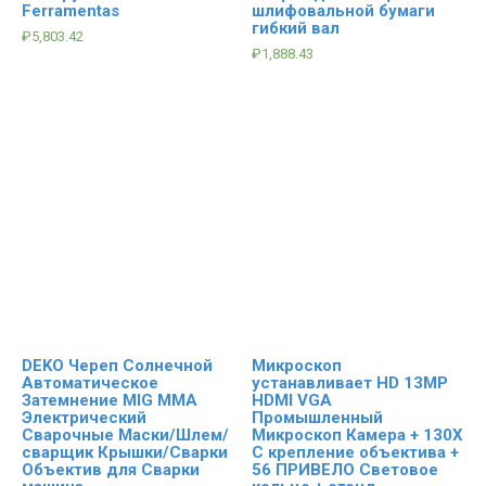
Ferramentas
шлифовальной бумаги
гибкий вал
₽
5,803.42
₽
1,888.43
DEKO Череп Солнечной
Микроскоп
Автоматическое
устанавливает HD 13MP
Затемнение MIG ММА
HDMI VGA
Электрический
Промышленный
Сварочные Маски/Шлем/
Микроскоп Камера + 130X
сварщик Крышки/Сварки
C крепление объектива +
Объектив для Сварки
56 ПРИВЕЛО Световое