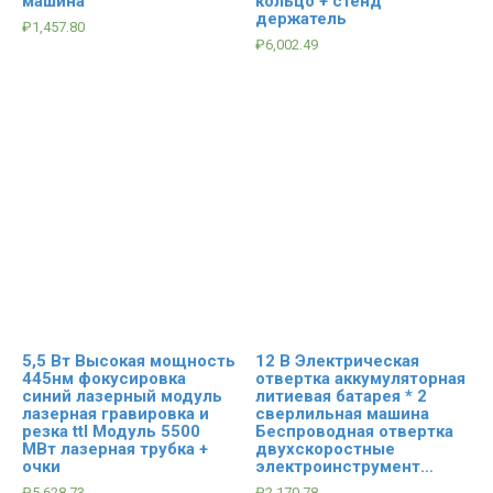
машина
кольцо + стенд
держатель
₽
1,457.80
₽
6,002.49
5,5 Вт Высокая мощность
12 В Электрическая
445нм фокусировка
отвертка аккумуляторная
синий лазерный модуль
литиевая батарея * 2
лазерная гравировка и
сверлильная машина
резка ttl Модуль 5500
Беспроводная отвертка
МВт лазерная трубка +
двухскоростные
очки
электроинструмент…
₽
5,628.73
₽
2,170.78