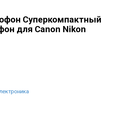
рофон Суперкомпактный
он для Canon Nikon
лектроника