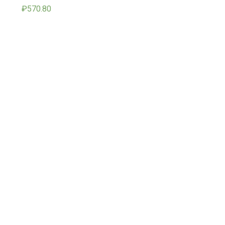
₽
570.80